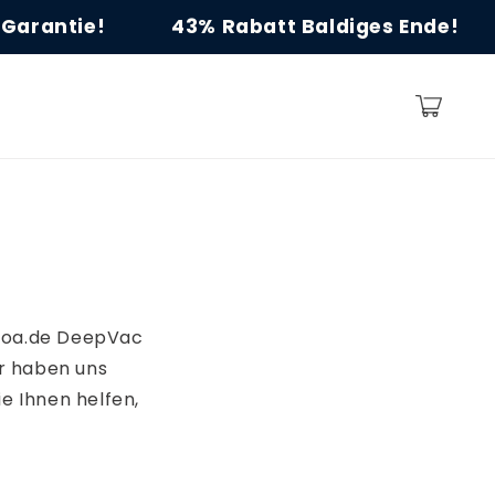
antie!
43% Rabatt Baldiges Ende!
Warenkorb
roa.de DeepVac
ir haben uns
ie Ihnen helfen,