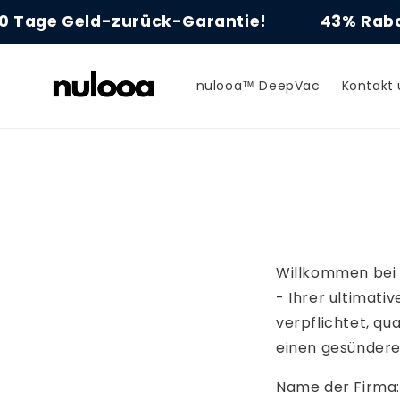
Direkt
age Geld-zurück-Garantie!
zum
43% Rabatt 
Inhalt
nulooa™ DeepVac
Kontakt 
Willkommen bei
- Ihrer ultimati
verpflichtet, qu
einen gesündere
Name der Firma