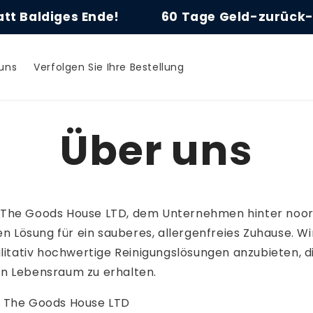
Baldiges Ende!
60 Tage Geld-zurück-Gar
uns
Verfolgen Sie Ihre Bestellung
Über uns
 The Goods House LTD, dem Unternehmen hinter noo
ven Lösung für ein sauberes, allergenfreies Zuhause. W
alitativ hochwertige Reinigungslösungen anzubieten, d
n Lebensraum zu erhalten.
: The Goods House LTD