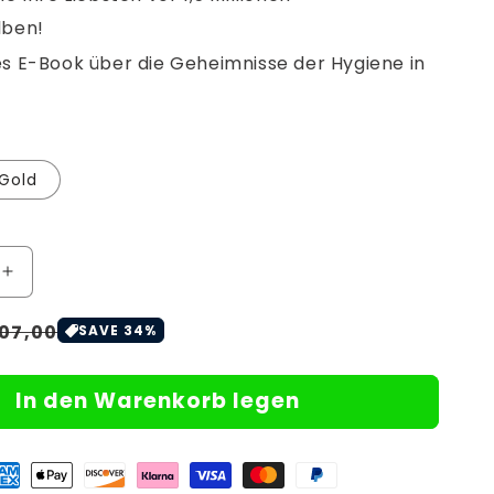
lben!
s E-Book über die Geheimnisse der Hygiene in
Gold
Erhöhe
die
reis
ormaler
Menge
07,00
SAVE 34%
für
eis
nulooa™
DeepVac
In den Warenkorb legen