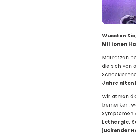
Wussten Sie,
Millionen H
Matratzen b
die sich von
Schockierend
Jahre alten 
Wir atmen d
bemerken, w
Symptomen 
Lethargie, 
juckender H