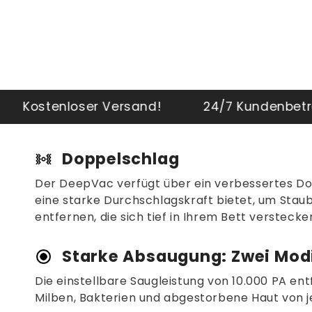
sand!
24/7 Kundenbetreuung!
Koste
Doppelschlag
Der DeepVac verfügt über ein verbessertes D
eine starke Durchschlagskraft bietet, um Staub
entfernen, die sich tief in Ihrem Bett verstecke
Starke Absaugung: Zwei Mod
Die einstellbare Saugleistung von 10.000 PA ent
Milben, Bakterien und abgestorbene Haut von j