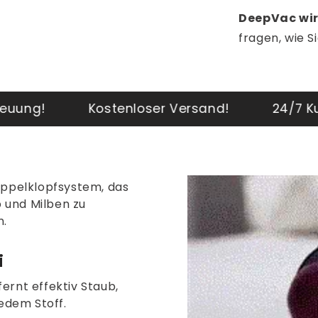
DeepVac wir
fragen, wie S
nloser Versand!
24/7 Kundenbetreuung!
oppelklopfsystem, das
 und Milben zu
n.
i
fernt effektiv Staub,
edem Stoff.