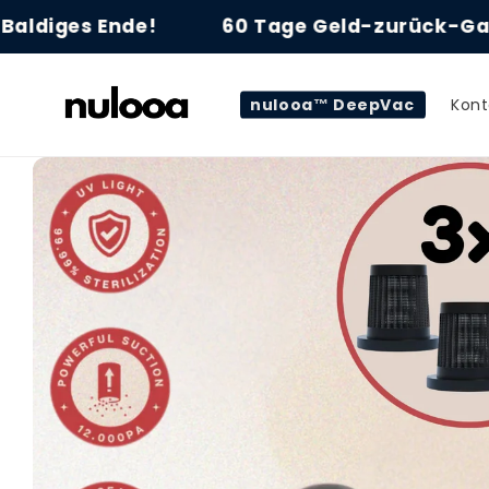
Direkt
ld-zurück-Garantie!
zum
43% Rabatt Baldige
Inhalt
nulooa™ DeepVac
Kont
Zu
Produktinformationen
springen