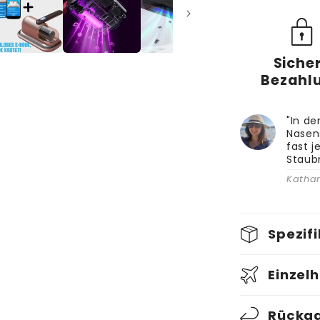
Siche
Bezahl
"In d
Nasen
fast j
Staub
Kathar
Spezif
Einzel
Rückga