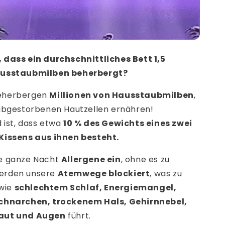
 dass ein durchschnittliches Bett 1,5
ausstaubmilben beherbergt?
eherbergen
Millionen von Hausstaubmilben
,
 abgestorbenen Hautzellen ernähren!
 ist, dass etwa
10 % des Gewichts eines zwei
Kissens aus ihnen besteht.
ie ganze Nacht
Allergene ein
, ohne es zu
erden unsere
Atemwege blockiert
, was zu
wie
schlechtem Schlaf, Energiemangel,
Schnarchen, trockenem Hals, Gehirnnebel,
aut und Augen
führt.