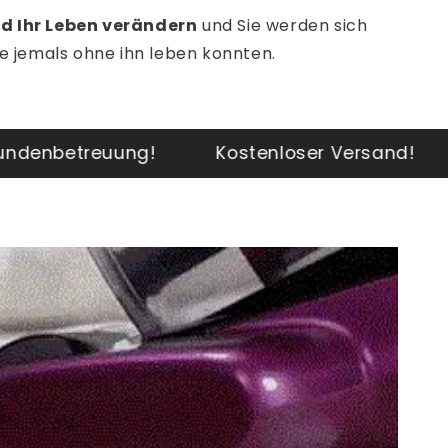
d Ihr Leben verändern
und Sie werden sich
ie jemals ohne ihn leben konnten.
Kostenloser Versand!
24/7 Kundenbet