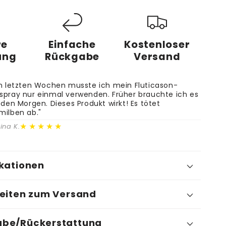
re
Einfache
Kostenloser
ung
Rückgabe
Versand
en letzten Wochen musste ich mein Fluticason-
spray nur einmal verwenden. Früher brauchte ich es
eden Morgen. Dieses Produkt wirkt! Es tötet
milben ab."
★★★★★
ina K.
ikationen
heiten zum Versand
be/Rückerstattung