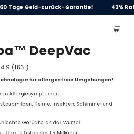
43% Rabatt Baldiges Ende!
60 Tag
Warenkorb
oa™ DeepVac
4.9 (166 )
chnologie für allergenfreie Umgebungen!
von Allergiesymptomen
staubmilben, Keime, Insekten, Schimmel und
chlechte Gerüche an der Wurzel
e Ihre Liebsten vor 1,5 Millionen