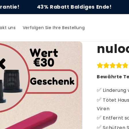
s Ende!
60 Tage Geld-zurück-Garantie!
akt uns
Verfolgen Sie Ihre Bestellung
nulo
Bewährte Te
✅
Linderung 
✅
Tötet Haus
Viren
✅
Entfernt s
✅
Schützen Si